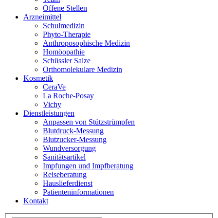
Offene Stellen
Arzneimittel
Schulmedizin
Phyto-Therapie
Anthroposophische Medizin
Homöopathie
Schüssler Salze
Orthomolekulare Medizin
Kosmetik
CeraVe
La Roche-Posay
Vichy
Dienstleistungen
Anpassen von Stützstrümpfen
Blutdruck-Messung
Blutzucker-Messung
Wundversorgung
Sanitätsartikel
Impfungen und Impfberatung
Reiseberatung
Hauslieferdienst
Patienteninformationen
Kontakt