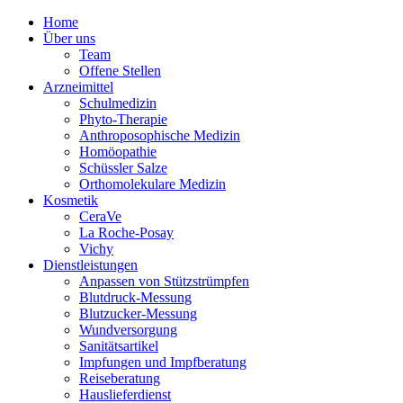
Home
Über uns
Team
Offene Stellen
Arzneimittel
Schulmedizin
Phyto-Therapie
Anthroposophische Medizin
Homöopathie
Schüssler Salze
Orthomolekulare Medizin
Kosmetik
CeraVe
La Roche-Posay
Vichy
Dienstleistungen
Anpassen von Stützstrümpfen
Blutdruck-Messung
Blutzucker-Messung
Wundversorgung
Sanitätsartikel
Impfungen und Impfberatung
Reiseberatung
Hauslieferdienst